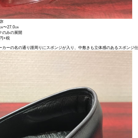
弥
㎝〜27.0㎝
クのみの展開
0円+税
ーカーの名の通り踵周りにスポンジが入り、中敷きも立体感のあるスポンジ