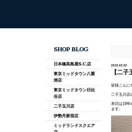
SHOP BLOG
日本橋高島屋S.C.店
2019.02.02
【二子
東京ミッドタウン八重
洲店
皆様こんに
東京ミッドタウン日比
二子玉川店
谷店
本日は19
二子玉川店
ます。
伊勢丹新宿店
ミッドランドスクエア