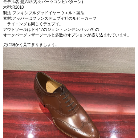
モデル名:鷲六郎(内羽パーツコンビパターン)
木型:R2010
製法:フレキシブルグッドイヤーウエルト製法
素材:アッパーはフランスデュプイ社のルビーカーフ
、ライニングも同じくデュプイ。
アウトソールはドイツのジョン・レンデンバッハ社の
オークバーグレザーソールと多数のオプションが盛り込まれています。
更に細かく見て参りましょう。