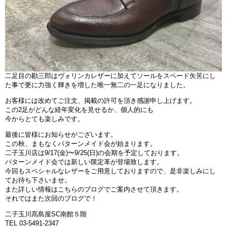
二足目の勘三郎はヴォリンカレザーに加えてソールをスペード矢筈にし
た事で更に力強く輝きを増した唯一無二の一足になりました。
お客様には改めてご注文、掲載の許可を頂き感謝申し上げます。
この2足がどんな経年変化を見せるか、個人的にも
今からとても楽しみです。
最後に皆様にお知らせがございます。
この秋、まもなくパターンメイド会が始まります。
二子玉川店は9/17(金)〜9/25(日)の会期を予定しております。
パターンメイド会では新しい限定革が登場致します。
今回もスペシャルなレザーをご用意しておりますので、是非楽しみにし
てお待ち下さいませ。
また詳しい情報はこちらのブログでご案内させて頂きます。
それではまた次回のブログで！
二子玉川髙島屋SC南館５階
TEL 03-5491-2347