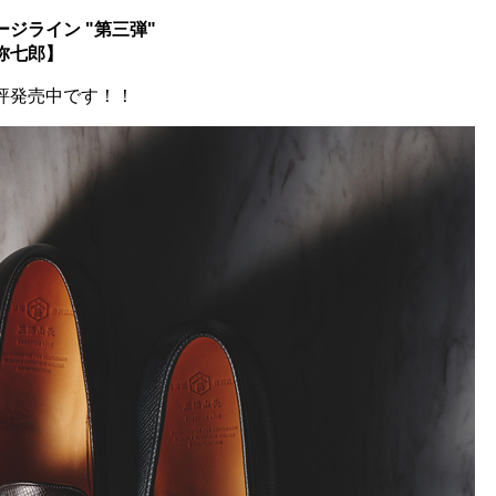
ジライン "第三弾"
弥七郎】
評発売中です！！