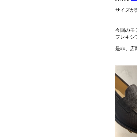
サイズが
今回のモ
フレキシ
是非、店