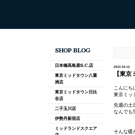
SHOP BLOG
日本橋高島屋S.C.店
2022.04.12
【東京
東京ミッドタウン八重
洲店
こんにち
東京ミッドタウン日比
東京ミッ
谷店
先週の土
二子玉川店
なんでも5
伊勢丹新宿店
ミッドランドスクエア
そんな暖