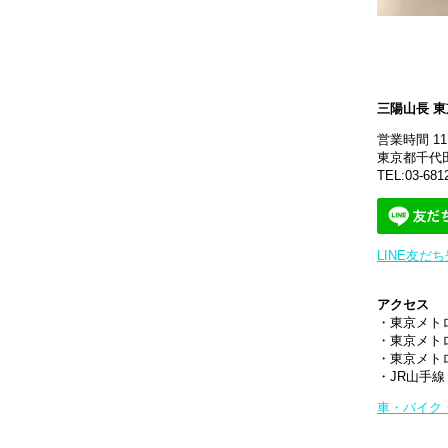
三陽山長 
営業時間 11:
東京都千代田
TEL:
03-681
LINE友だ
アクセス
・東京メト
・東京メト
・東京メト
・JR山手
車・バイク