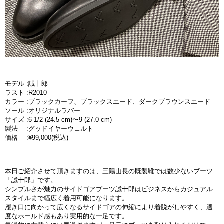
モデル :誠十郎
ラスト :R2010
カラー :ブラックカーフ、ブラックスエード、ダークブラウンスエード
ソール :オリジナルラバー
サイズ :6 1/2 (24.5 cm)〜9 (27.0 cm)
製法 :グッドイヤーウェルト
価格 :¥99,000(税込)
本日ご紹介させて頂きますのは、三陽山長の既製靴では数少ないブーツ
「誠十郎」です。
シンプルさが魅力のサイドゴアブーツ誠十郎はビジネスからカジュアル
スタイルまで幅広く着用可能になります。
履き口に向かって広くなるサイドゴアの伸縮により着脱がしやすく、適
度なホールド感もあり実用的な一足です。