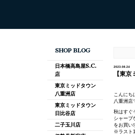
SHOP BLOG
日本橋高島屋S.C.
2023.08.24
【東京ミ
店
東京ミッドタウン
八重洲店
こんにち
八重洲店
東京ミッドタウン
秋はすぐ
日比谷店
シャープ
二子玉川店
をお買い
※ラスト