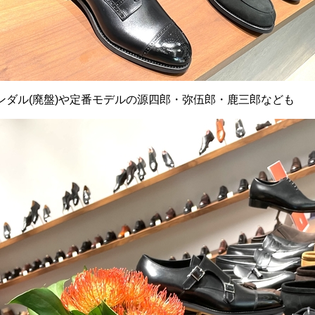
ンダル(廃盤)や定番モデルの源四郎・弥伍郎・鹿三郎なども